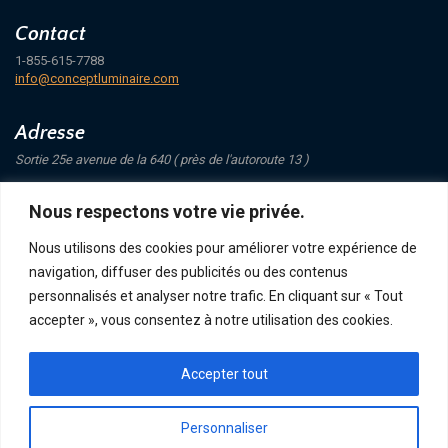
Contact
1-855-615-7788
info@conceptluminaire.com
Adresse
Sortie 25e avenue de la 640 ( près de l'autoroute 13 )
421 Avenue Mathers
Nous respectons votre vie privée.
Saint-Eustache
J7P 4C1
Nous utilisons des cookies pour améliorer votre expérience de
navigation, diffuser des publicités ou des contenus
Suivez-nous
personnalisés et analyser notre trafic. En cliquant sur « Tout
accepter », vous consentez à notre utilisation des cookies.
Accepter tout
POLITIQUE DE CONFIDENTIALITÉ
RETOUR ET ÉCHANGE
ACHATS, TERMES ET LIVRAISON
Personnaliser