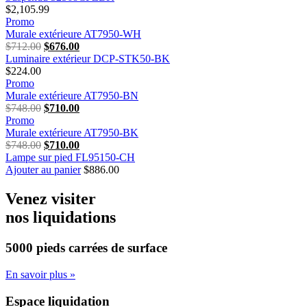
$
2,105.99
Promo
Murale extérieure AT7950-WH
$
712.00
Le
$
676.00
Le
Luminaire extérieur DCP-STK50-BK
prix
prix
$
224.00
initial
actuel
Promo
était :
est :
Murale extérieure AT7950-BN
$712.00.
$676.00.
$
748.00
Le
$
710.00
Le
Promo
prix
prix
Murale extérieure AT7950-BK
initial
actuel
$
748.00
était :
Le
$
710.00
est :
Le
Lampe sur pied FL95150-CH
$748.00.
prix
$710.00.
prix
Ajouter au panier
initial
actuel
$
886.00
était :
est :
$748.00.
$710.00.
Venez visiter
nos liquidations
5000 pieds carrées
de surface
En savoir plus »
Espace liquidation