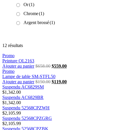
Or
(1)
Chrome
(1)
Argent brossé
(1)
12 résultats
Promo
Peinture OL2163
Ajouter au panier
$
658.00
Le
$
559.00
Le
Promo
prix
prix
Lampe de table SM-STFL50
initial
actuel
Ajouter au panier
$
150.00
était :
Le
$
119.00
est :
Le
Suspendu AC6829SM
$658.00.
prix
$559.00.
prix
$
1,342.00
initial
actuel
Suspendu AC6829BR
était :
est :
$
1,342.00
$150.00.
$119.00.
Suspendu 52568CPZWH
$
2,105.99
Suspendu 52568CPZGRG
$
2,105.99
Suspendu 52568CPZBK