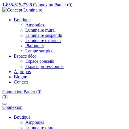
1-855-615-7788
Connexion
Panier (0)
Boutique
Ampoules
Luminaire mural
Luminaire suspendu
Luminaire extérieur
Plafonnier
Lampe sur pied
Espace déco
Espace conseils
Espace professionnel
À propos
Blogue
Contact
Connexion
Panier (0)
(0)
Connexion
Boutique
Ampoules
Luminaire mural