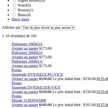
Argent brossé
(29)
Noir
(85)
Bronze
(1)
Blanc
(4)
Show more
Afficher par
1–16 résultat(s) de 165
Plafonnier 206963A
Ajouter au panier
$
173.00
Plafonnier 206962A
Ajouter au panier
$
173.00
Plafonnier 206961A
Ajouter au panier
$
173.00
Promo
Suspendu DVP26421CPG-VICE
Ajouter au panier
$
150.00
Le prix initial était : $150.00.
$
135.0
Promo
Suspendu DVP26421EB-VICE
Ajouter au panier
$
150.00
Le prix initial était : $150.00.
$
135.0
Promo
Murale 21283SWSBR
Ajouter au panier
$
165.00
Le prix initial était : $165.00.
$
137.0