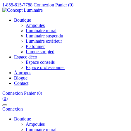
1-855-615-7788
Connexion
Panier (0)
Boutique
Ampoules
Luminaire mural
Luminaire suspendu
Luminaire extérieur
Plafonnier
Lampe sur pied
Espace déco
Espace conseils
Espace professionnel
À propos
Blogue
Contact
Connexion
Panier (0)
(0)
Connexion
Boutique
Ampoules
Luminaire mural