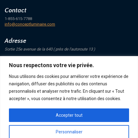
Contact
1-855-615-7788
info@conceptluminaire.com
Adresse
Sortie 25e avenue de la 640 ( près de l'autoroute 13 )
421 Avenue Mathers
Nous respectons votre vie privée.
Saint-Eustache
J7P 4C1
Nous utilisons des cookies pour améliorer votre expérience de
navigation, diffuser des publicités ou des contenus
Suivez-nous
personnalisés et analyser notre trafic. En cliquant sur « Tout
accepter », vous consentez à notre utilisation des cookies.
Accepter tout
POLITIQUE DE CONFIDENTIALITÉ
RETOUR ET ÉCHANGE
ACHATS, TERMES ET LIVRAISON
Personnaliser