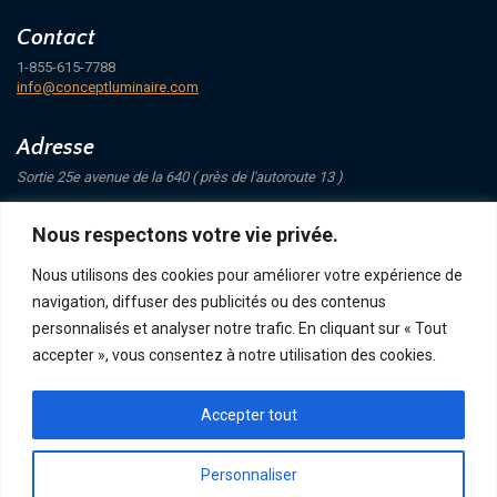
Contact
1-855-615-7788
info@conceptluminaire.com
Adresse
Sortie 25e avenue de la 640 ( près de l'autoroute 13 )
421 Avenue Mathers
Nous respectons votre vie privée.
Saint-Eustache
J7P 4C1
Nous utilisons des cookies pour améliorer votre expérience de
navigation, diffuser des publicités ou des contenus
Suivez-nous
personnalisés et analyser notre trafic. En cliquant sur « Tout
accepter », vous consentez à notre utilisation des cookies.
Accepter tout
POLITIQUE DE CONFIDENTIALITÉ
RETOUR ET ÉCHANGE
ACHATS, TERMES ET LIVRAISON
Personnaliser