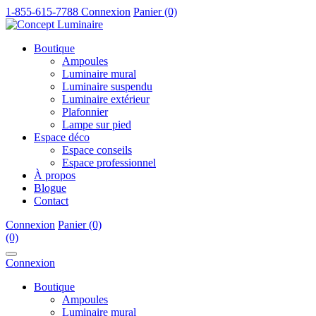
1-855-615-7788
Connexion
Panier (0)
Boutique
Ampoules
Luminaire mural
Luminaire suspendu
Luminaire extérieur
Plafonnier
Lampe sur pied
Espace déco
Espace conseils
Espace professionnel
À propos
Blogue
Contact
Connexion
Panier (0)
(0)
Connexion
Boutique
Ampoules
Luminaire mural