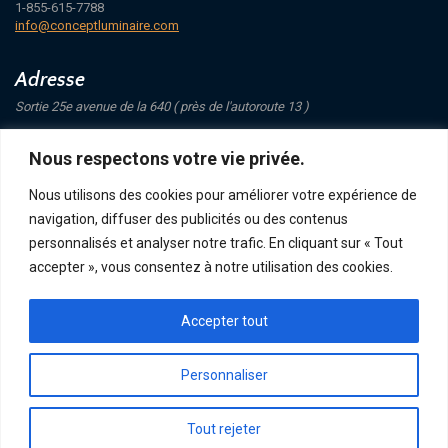
1-855-615-7788
info@conceptluminaire.com
Adresse
Sortie 25e avenue de la 640 ( près de l'autoroute 13 )
421 Avenue Mathers
Nous respectons votre vie privée.
Saint-Eustache
J7P 4C1
Nous utilisons des cookies pour améliorer votre expérience de
navigation, diffuser des publicités ou des contenus
Suivez-nous
personnalisés et analyser notre trafic. En cliquant sur « Tout
accepter », vous consentez à notre utilisation des cookies.
Accepter tout
POLITIQUE DE CONFIDENTIALITÉ
RETOUR ET ÉCHANGE
ACHATS, TERMES ET LIVRAISON
Personnaliser
Tout rejeter
CONCEPT LUMINAIRE - TOUS DROITS RÉSERVÉS © 2026