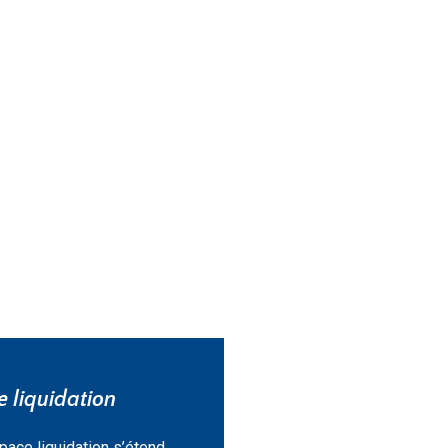
 liquidation
pace liquidation s’étend