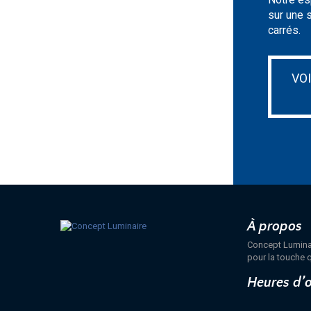
sur une 
carrés.
VO
À propos
Concept Luminair
pour la touche q
Heures d’