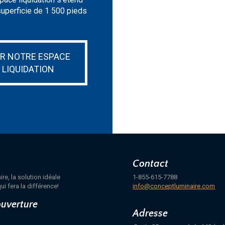
superficie de 1 500 pieds
IR NOTRE ESPACE
LIQUIDATION
Contact
e, la solution idéale
1-855-615-7788
ui fera la différence!
info@conceptluminaire.com
ouverture
Adresse