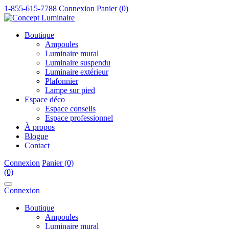
1-855-615-7788
Connexion
Panier (0)
Boutique
Ampoules
Luminaire mural
Luminaire suspendu
Luminaire extérieur
Plafonnier
Lampe sur pied
Espace déco
Espace conseils
Espace professionnel
À propos
Blogue
Contact
Connexion
Panier (0)
(0)
Connexion
Boutique
Ampoules
Luminaire mural