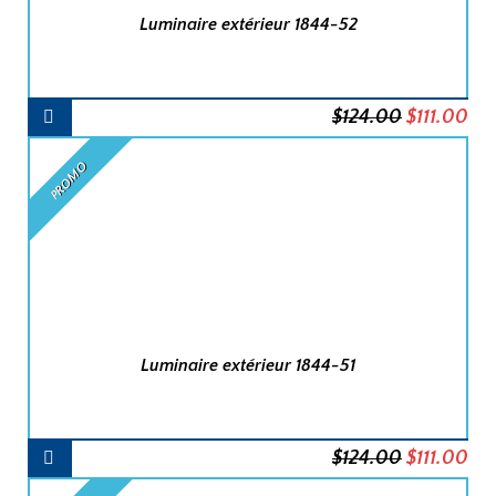
Luminaire extérieur 1844-52
AJOUTER
Le
Le
$
124.00
$
111.00
AU
PANIER
prix
pri
PROMO
initial
act
était :
est 
$124.00.
$11
Luminaire extérieur 1844-51
AJOUTER
Le
Le
$
124.00
$
111.00
AU
PANIER
prix
pri