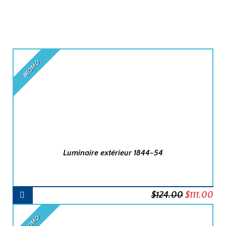
PROMO
Luminaire extérieur 1844-54
AJOUTER
Le
Le
$
124.00
$
111.00
AU
PANIER
prix
pri
PROMO
initial
act