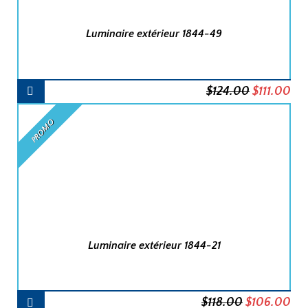
Luminaire extérieur 1844-49
AJOUTER
Le
Le
$
124.00
$
111.00
AU
PANIER
prix
pri
PROMO
initial
act
était :
est 
$124.00.
$11
Luminaire extérieur 1844-21
AJOUTER
Le
Le
$
118.00
$
106.00
AU