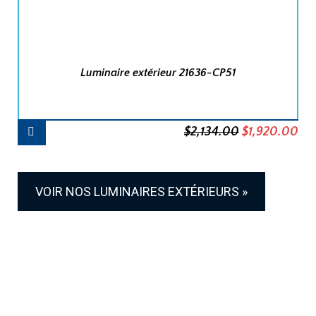
Luminaire extérieur 21636-CP51
AJOUTER
Le
Le
$
2,134.00
$
1,920.00
AU
PANIER
prix
pri
initial
act
était :
est 
VOIR NOS LUMINAIRES EXTÉRIEURS »
$2,134.00.
$1,