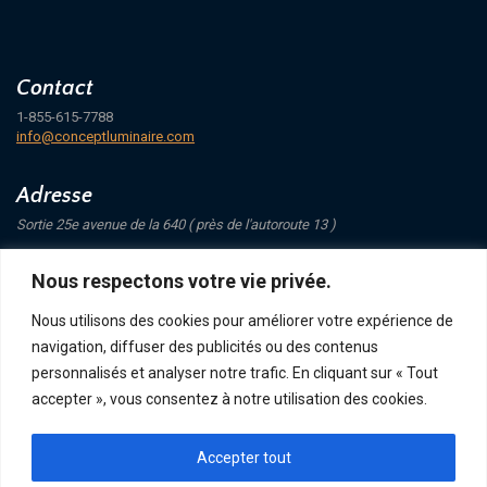
Contact
1-855-615-7788
info@conceptluminaire.com
Adresse
Sortie 25e avenue de la 640 ( près de l'autoroute 13 )
421 Avenue Mathers
Nous respectons votre vie privée.
Saint-Eustache
J7P 4C1
Nous utilisons des cookies pour améliorer votre expérience de
navigation, diffuser des publicités ou des contenus
Suivez-nous
personnalisés et analyser notre trafic. En cliquant sur « Tout
accepter », vous consentez à notre utilisation des cookies.
Accepter tout
POLITIQUE DE CONFIDENTIALITÉ
RETOUR ET ÉCHANGE