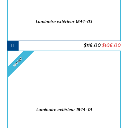
Luminaire extérieur 1844-03
AJOUTER
Le
Le
$
118.00
$
106.00
AU
PANIER
prix
pri
PROMO
initial
act
était :
est 
$118.00.
$1
Luminaire extérieur 1844-01