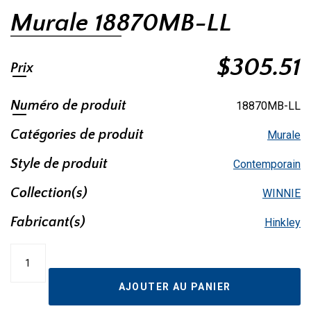
Murale 18870MB-LL
$
305.51
Prix
Numéro de produit
18870MB-LL
Catégories de produit
Murale
Style de produit
Contemporain
Collection(s)
WINNIE
Fabricant(s)
Hinkley
quantité
de
Murale
AJOUTER AU PANIER
18870MB-
LL