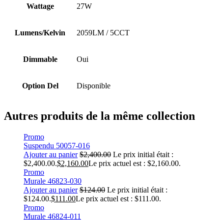
Wattage
27W
Lumens/Kelvin
2059LM / 5CCT
Dimmable
Oui
Option Del
Disponible
Autres produits de la même collection
Promo
Suspendu 50057-016
Ajouter au panier
$
2,400.00
Le prix initial était :
$2,400.00.
$
2,160.00
Le prix actuel est : $2,160.00.
Promo
Murale 46823-030
Ajouter au panier
$
124.00
Le prix initial était :
$124.00.
$
111.00
Le prix actuel est : $111.00.
Promo
Murale 46824-011