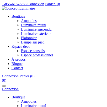
1-855-615-7788
Connexion
Panier (0)
Boutique
Ampoules
Luminaire mural
Luminaire suspendu
Luminaire extérieur
Plafonnier
Lampe sur pied
Espace déco
Espace conseils
Espace professionnel
À propos
Blogue
Contact
Connexion
Panier (0)
(0)
Connexion
Boutique
Ampoules
Luminaire mural