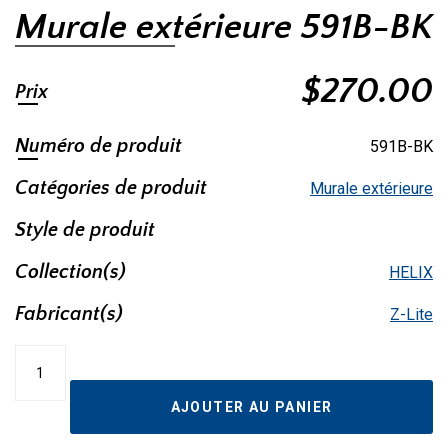
Murale extérieure 591B-BK
$
270.00
Prix
Numéro de produit
591B-BK
Catégories de produit
Murale extérieure
Style de produit
Collection(s)
HELIX
Fabricant(s)
Z-Lite
quantité
de
Murale
AJOUTER AU PANIER
extérieure
591B-