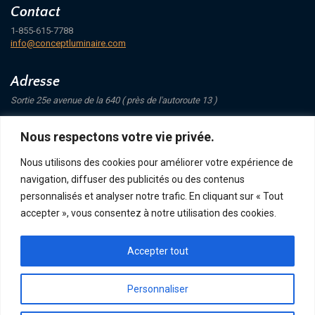
Contact
1-855-615-7788
info@conceptluminaire.com
Adresse
Sortie 25e avenue de la 640 ( près de l'autoroute 13 )
421 Avenue Mathers
Nous respectons votre vie privée.
Saint-Eustache
J7P 4C1
Nous utilisons des cookies pour améliorer votre expérience de
navigation, diffuser des publicités ou des contenus
Suivez-nous
personnalisés et analyser notre trafic. En cliquant sur « Tout
accepter », vous consentez à notre utilisation des cookies.
Accepter tout
POLITIQUE DE CONFIDENTIALITÉ
RETOUR ET ÉCHANGE
ACHATS, TERMES ET LIVRAISON
Personnaliser