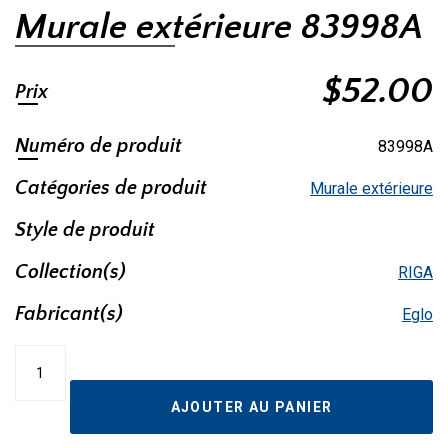
Murale extérieure 83998A
$
52.00
Prix
Numéro de produit
83998A
Catégories de produit
Murale extérieure
Style de produit
Collection(s)
RIGA
Fabricant(s)
Eglo
quantité
de
Murale
AJOUTER AU PANIER
extérieure
83998A