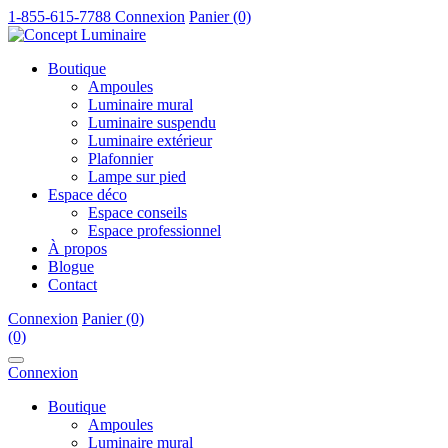
1-855-615-7788
Connexion
Panier (0)
Boutique
Ampoules
Luminaire mural
Luminaire suspendu
Luminaire extérieur
Plafonnier
Lampe sur pied
Espace déco
Espace conseils
Espace professionnel
À propos
Blogue
Contact
Connexion
Panier (0)
(0)
Connexion
Boutique
Ampoules
Luminaire mural