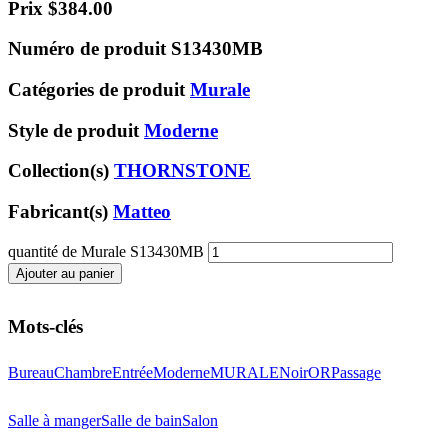
Prix
$
384.00
Numéro de produit
S13430MB
Catégories de produit
Murale
Style de produit
Moderne
Collection(s)
THORNSTONE
Fabricant(s)
Matteo
quantité de Murale S13430MB
Ajouter au panier
Mots-clés
Bureau
Chambre
Entrée
Moderne
MURALE
Noir
OR
Passage
Salle à manger
Salle de bain
Salon