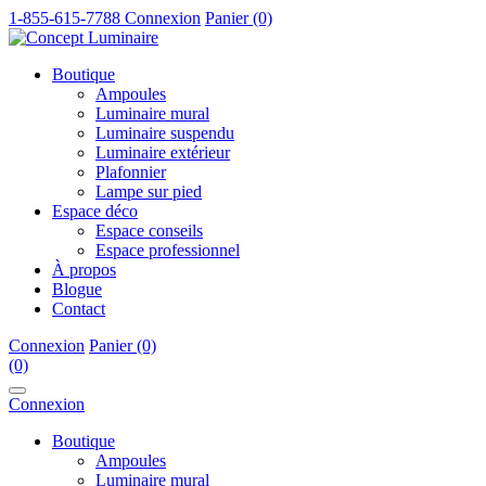
1-855-615-7788
Connexion
Panier (0)
Boutique
Ampoules
Luminaire mural
Luminaire suspendu
Luminaire extérieur
Plafonnier
Lampe sur pied
Espace déco
Espace conseils
Espace professionnel
À propos
Blogue
Contact
Connexion
Panier (0)
(0)
Connexion
Boutique
Ampoules
Luminaire mural