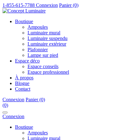
1-855-615-7788
Connexion
Panier (0)
Boutique
Ampoules
Luminaire mural
Luminaire suspendu
Luminaire extérieur
Plafonnier
Lampe sur pied
Espace déco
Espace conseils
Espace professionnel
À propos
Blogue
Contact
Connexion
Panier (0)
(0)
Connexion
Boutique
Ampoules
Luminaire mural