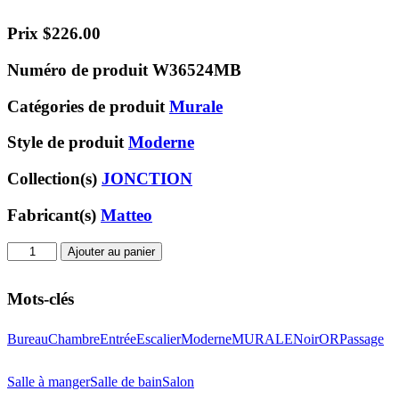
Prix
$
226.00
Numéro de produit
W36524MB
Catégories de produit
Murale
Style de produit
Moderne
Collection(s)
JONCTION
Fabricant(s)
Matteo
quantité
Ajouter au panier
de
Murale
Mots-clés
W36524MB
Bureau
Chambre
Entrée
Escalier
Moderne
MURALE
Noir
OR
Passage
Salle à manger
Salle de bain
Salon