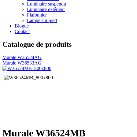
Luminaire suspendu
Luminaire extérieur
Plafonnier
Lampe sur pied
Blogue
Contact
Catalogue de produits
Murale W36524AG
Murale W36533AG
Navigation
de
l'article
Murale W36524MB