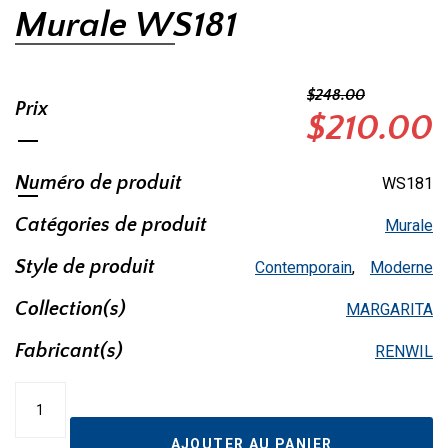
Murale WS181
$
248.00
Prix
Le
$
210.00
prix
Numéro de produit
WS181
initial
Catégories de produit
Murale
était :
Style de produit
Contemporain
,
Moderne
$248.00.
Collection(s)
MARGARITA
Fabricant(s)
RENWIL
quantité
de
Murale
AJOUTER AU PANIER