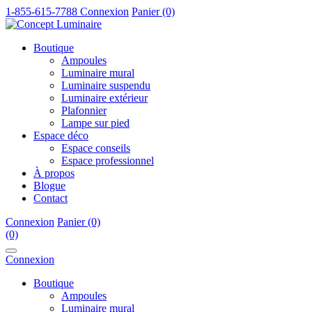
1-855-615-7788
Connexion
Panier (0)
Boutique
Ampoules
Luminaire mural
Luminaire suspendu
Luminaire extérieur
Plafonnier
Lampe sur pied
Espace déco
Espace conseils
Espace professionnel
À propos
Blogue
Contact
Connexion
Panier (0)
(0)
Connexion
Boutique
Ampoules
Luminaire mural