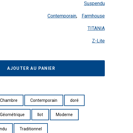
Suspendu
Contemporain
,
Farmhouse
TITANIA
Z-Lite
AJOUTER AU PANIER
Chambre
Contemporain
doré
Géométrique
Ilot
Moderne
ndu
Traditionnel