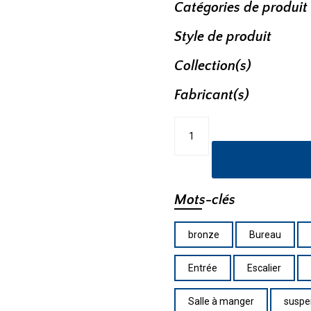
Catégories de produit
Style de produit
Collection(s)
Fabricant(s)
quantité
de
Suspendu
454MP-
BRZ-
OBR
Mots-clés
bronze
Bureau
Entrée
Escalier
Salle à manger
suspe