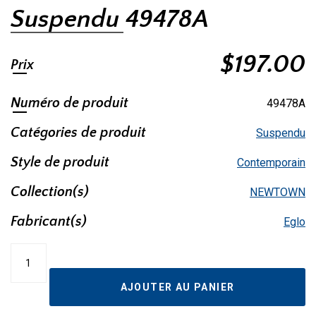
Suspendu 49478A
$
197.00
Prix
Numéro de produit
49478A
Catégories de produit
Suspendu
Style de produit
Contemporain
Collection(s)
NEWTOWN
Fabricant(s)
Eglo
quantité
de
Suspendu
AJOUTER AU PANIER
49478A