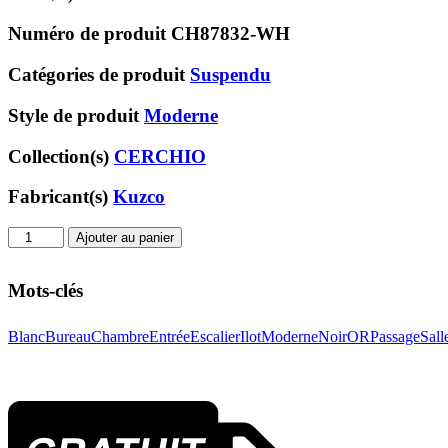
Numéro de produit
CH87832-WH
Catégories de produit
Suspendu
Style de produit
Moderne
Collection(s)
CERCHIO
Fabricant(s)
Kuzco
quantité
Ajouter au panier
de
Suspendu
Mots-clés
CH87832-
WH
Blanc
Bureau
Chambre
Entrée
Escalier
Ilot
Moderne
Noir
OR
Passage
Sall