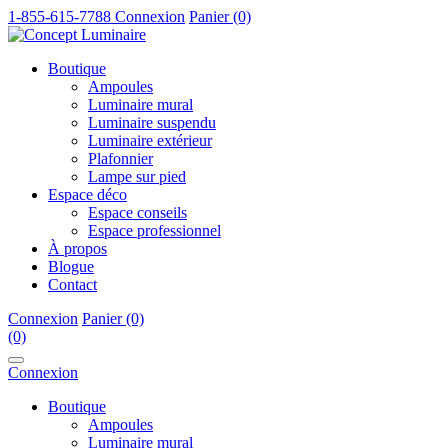
1-855-615-7788
Connexion
Panier (0)
Boutique
Ampoules
Luminaire mural
Luminaire suspendu
Luminaire extérieur
Plafonnier
Lampe sur pied
Espace déco
Espace conseils
Espace professionnel
À propos
Blogue
Contact
Connexion
Panier (0)
(0)
Connexion
Boutique
Ampoules
Luminaire mural