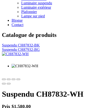
Luminaire suspendu
Luminaire extérieur
Plafonnier
Lampe sur pied
Blogue
Contact
Catalogue de produits
Suspendu CH87832-BK
Suspendu CH87932-BG
Navigation
de
l'article
Suspendu CH87832-WH
Prix
$
1,580.00