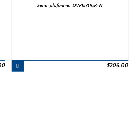
Semi-plafonnier DVP15711GR-N
00
$
206.00