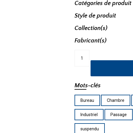
Catégories de produit
Style de produit
Collection(s)
Fabricant(s)
quantité
de
Suspendu
DVP15720GR-
N
Mots-clés
Bureau
Chambre
Industriel
Passage
suspendu