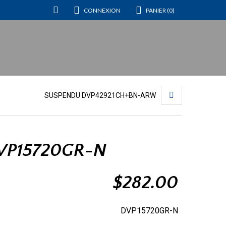
CONNEXION
PANIER (0)
SUSPENDU DVP42921CH+BN-ARW
VP15720GR-N
$
282.00
DVP15720GR-N