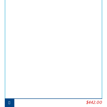
Le
Le
$
442.00