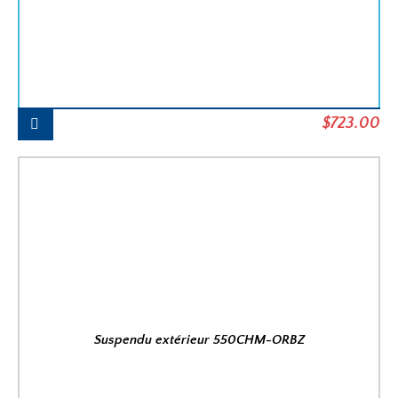
Le
Le
$
723.00
prix
pr
initial
ac
était :
est
$904.00.
$7
Suspendu extérieur 550CHM-ORBZ