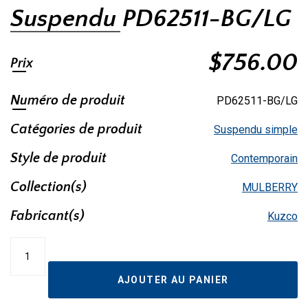
Suspendu PD62511-BG/LG
$
756.00
Prix
Numéro de produit
PD62511-BG/LG
Catégories de produit
Suspendu simple
Style de produit
Contemporain
Collection(s)
MULBERRY
Fabricant(s)
Kuzco
quantité
de
Suspendu
AJOUTER AU PANIER
PD62511-
BG/LG