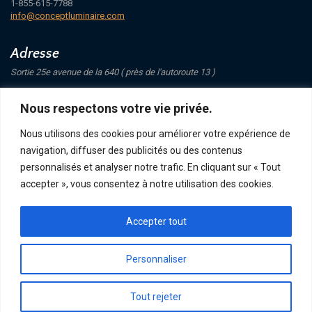
1-855-615-7788
info@conceptluminaire.com
Adresse
Sortie 25e avenue de la 640 ( près de l'autoroute 13 )
421 Avenue Mathers
Nous respectons votre vie privée.
Saint-Eustache
J7P 4C1
Nous utilisons des cookies pour améliorer votre expérience de
navigation, diffuser des publicités ou des contenus
Suivez-nous
personnalisés et analyser notre trafic. En cliquant sur « Tout
accepter », vous consentez à notre utilisation des cookies.
Accepter tout
POLITIQUE DE CONFIDENTIALITÉ
RETOUR ET ÉCHANGE
ACHATS, TERMES ET LIVRAISON
Personnaliser
Tout rejeter
CONCEPT LUMINAIRE - TOUS DROITS RÉSERVÉS © 2026