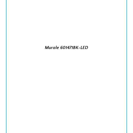
$126.00.
$1
Murale 601471BK-LED