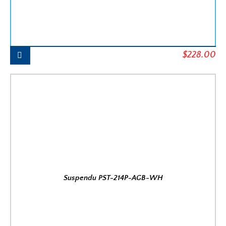
Le
Le
$
228.00
prix
pr
initial
ac
était :
est
$254.00.
$2
Suspendu PST-214P-AGB-WH