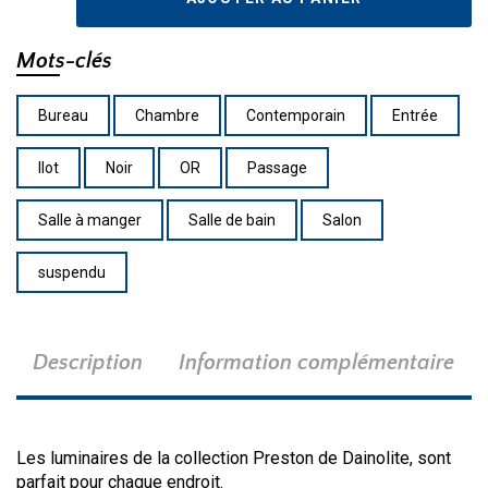
PST-
184P-
AGB-
Mots-clés
WH
Bureau
Chambre
Contemporain
Entrée
Ilot
Noir
OR
Passage
Salle à manger
Salle de bain
Salon
suspendu
Description
Information complémentaire
Les luminaires de la collection Preston de Dainolite, sont
parfait pour chaque endroit.