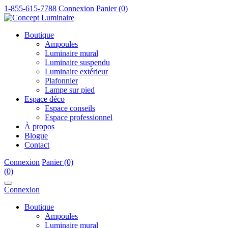
1-855-615-7788
Connexion
Panier (0)
Boutique
Ampoules
Luminaire mural
Luminaire suspendu
Luminaire extérieur
Plafonnier
Lampe sur pied
Espace déco
Espace conseils
Espace professionnel
À propos
Blogue
Contact
Connexion
Panier (0)
(0)
Connexion
Boutique
Ampoules
Luminaire mural