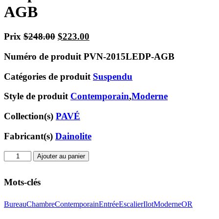
AGB
Prix
$
248.00
Le
$
223.00
Le
prix
prix
Numéro de produit
PVN-2015LEDP-AGB
initial
actuel
était :
est :
Catégories de produit
Suspendu
$248.00.
$223.00.
Style de produit
Contemporain
,
Moderne
Collection(s)
PAVÉ
Fabricant(s)
Dainolite
quantité
Ajouter au panier
de
Suspendu
Mots-clés
PVN-
2015LEDP-
AGB
Bureau
Chambre
Contemporain
Entrée
Escalier
Ilot
Moderne
OR