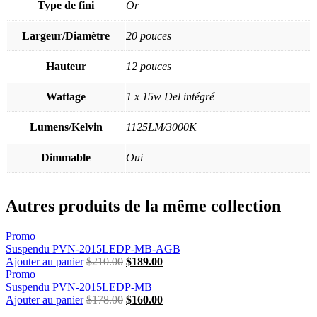
Type de fini
Or
Largeur/Diamètre
20 pouces
Hauteur
12 pouces
Wattage
1 x 15w Del intégré
Lumens/Kelvin
1125LM/3000K
Dimmable
Oui
Autres produits de la même collection
Promo
Suspendu PVN-2015LEDP-MB-AGB
Ajouter au panier
$
210.00
Le
$
189.00
Le
Promo
prix
prix
Suspendu PVN-2015LEDP-MB
initial
actuel
Ajouter au panier
$
178.00
était :
Le
$
160.00
est :
Le
$210.00.
prix
$189.00.
prix