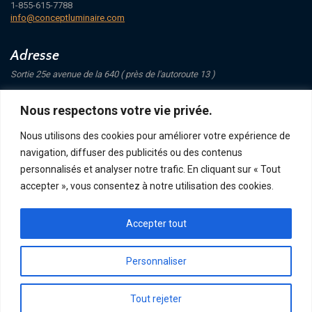
1-855-615-7788
info@conceptluminaire.com
Adresse
Sortie 25e avenue de la 640 ( près de l'autoroute 13 )
421 Avenue Mathers
Nous respectons votre vie privée.
Saint-Eustache
J7P 4C1
Nous utilisons des cookies pour améliorer votre expérience de
navigation, diffuser des publicités ou des contenus
Suivez-nous
personnalisés et analyser notre trafic. En cliquant sur « Tout
accepter », vous consentez à notre utilisation des cookies.
Accepter tout
POLITIQUE DE CONFIDENTIALITÉ
RETOUR ET ÉCHANGE
ACHATS, TERMES ET LIVRAISON
Personnaliser
Tout rejeter
CONCEPT LUMINAIRE - TOUS DROITS RÉSERVÉS © 2026