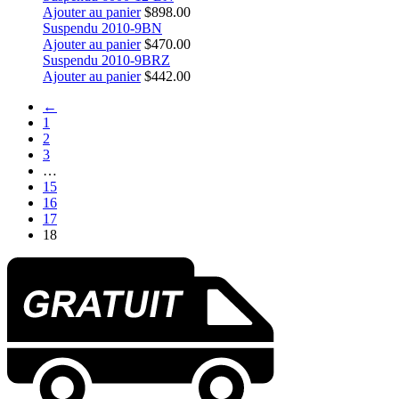
Ajouter au panier
$
898.00
Suspendu 2010-9BN
Ajouter au panier
$
470.00
Suspendu 2010-9BRZ
Ajouter au panier
$
442.00
←
1
2
3
…
15
16
17
18