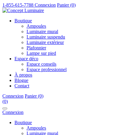
1-855-615-7788
Connexion
Panier (0)
Boutique
Ampoules
Luminaire mural
Luminaire suspendu
Luminaire extérieur
Plafonnier
Lampe sur pied
Espace déco
Espace conseils
Espace professionnel
À propos
Blogue
Contact
Connexion
Panier (0)
(0)
Connexion
Boutique
Ampoules
Luminaire mural