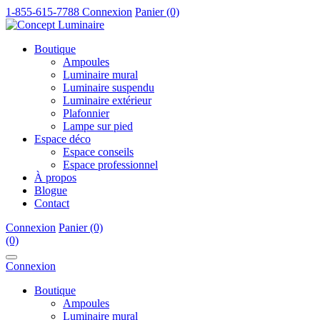
1-855-615-7788
Connexion
Panier (0)
Boutique
Ampoules
Luminaire mural
Luminaire suspendu
Luminaire extérieur
Plafonnier
Lampe sur pied
Espace déco
Espace conseils
Espace professionnel
À propos
Blogue
Contact
Connexion
Panier (0)
(0)
Connexion
Boutique
Ampoules
Luminaire mural