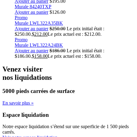
Ajouter au panier
$
195.00
Murale 84240TXP
Ajouter au panier
$
126.00
Promo
Murale LWL322A35BK
Ajouter au panier
$
250.00
Le prix initial était :
$250.00.
$
212.00
Le prix actuel est : $212.00.
Promo
Murale LWL322A24BK
Ajouter au panier
$
186.00
Le prix initial était :
$186.00.
$
158.00
Le prix actuel est : $158.00.
Venez visiter
nos liquidations
5000 pieds carrées
de surface
En savoir plus »
Espace liquidation
Notre espace liquidation s’étend sur une superficie de 1 500 pieds
carrés.