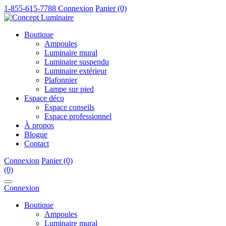
1-855-615-7788
Connexion
Panier (0)
Boutique
Ampoules
Luminaire mural
Luminaire suspendu
Luminaire extérieur
Plafonnier
Lampe sur pied
Espace déco
Espace conseils
Espace professionnel
À propos
Blogue
Contact
Connexion
Panier (0)
(0)
Connexion
Boutique
Ampoules
Luminaire mural