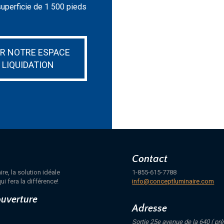
superficie de 1 500 pieds
IR NOTRE ESPACE
LIQUIDATION
Contact
e, la solution idéale
1-855-615-7788
ui fera la différence!
info@conceptluminaire.com
ouverture
Adresse
Sortie 25e avenue de la 640 ( prè