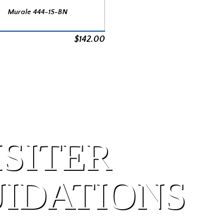
Murale 444-1S-BN
$
142.00
ISITER
UIDATIONS