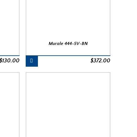
Murale 444-5V-BN
$
130.00
$
372.00