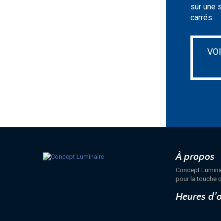
sur une 
carrés.
VO
À propos
Concept Luminair
pour la touche q
Heures d’