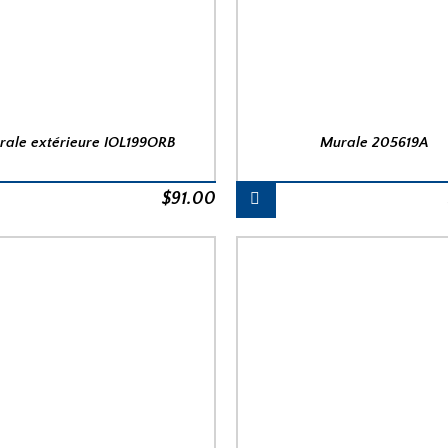
rale extérieure IOL199ORB
Murale 205619A
$
91.00