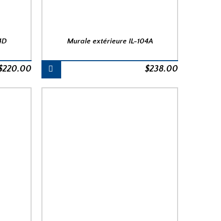
4D
Murale extérieure IL-104A
$
220.00
$
238.00