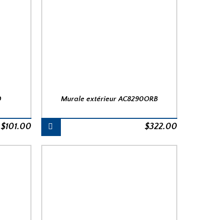
D
Murale extérieur AC8290ORB
$
101.00
$
322.00