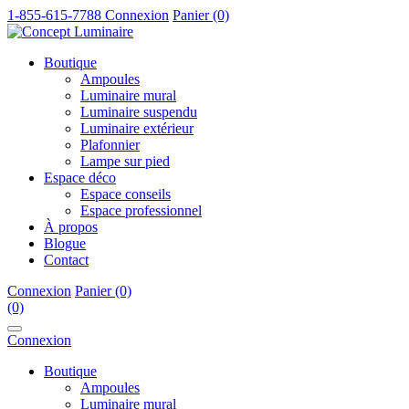
1-855-615-7788
Connexion
Panier (0)
Boutique
Ampoules
Luminaire mural
Luminaire suspendu
Luminaire extérieur
Plafonnier
Lampe sur pied
Espace déco
Espace conseils
Espace professionnel
À propos
Blogue
Contact
Connexion
Panier (0)
(0)
Connexion
Boutique
Ampoules
Luminaire mural