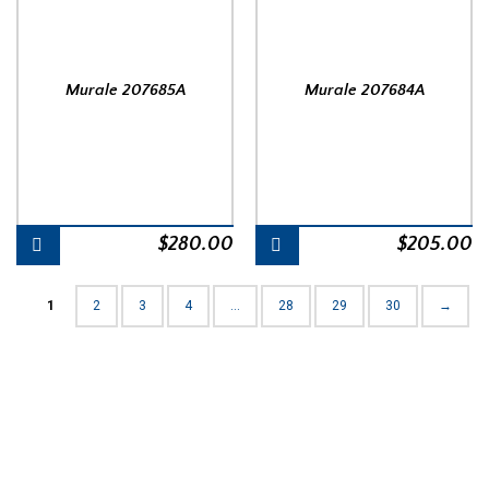
Murale 207685A
Murale 207684A
$
280.00
$
205.00
1
2
3
4
…
28
29
30
→