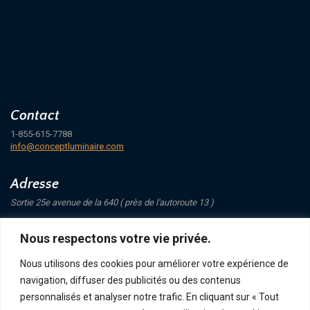
Contact
1-855-615-7788
info@conceptluminaire.com
Adresse
Sortie 25e avenue de la 640 ( près de l'autoroute 13 )
421 Avenue Mathers
Nous respectons votre vie privée.
Saint-Eustache
J7P 4C1
Nous utilisons des cookies pour améliorer votre expérience de
navigation, diffuser des publicités ou des contenus
Suivez-nous
personnalisés et analyser notre trafic. En cliquant sur « Tout