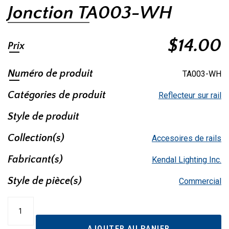
Jonction TA003-WH
$
14.00
Prix
Numéro de produit
TA003-WH
Catégories de produit
Reflecteur sur rail
Style de produit
Collection(s)
Accesoires de rails
Fabricant(s)
Kendal Lighting Inc.
Style de pièce(s)
Commercial
quantité
de
Jonction
AJOUTER AU PANIER