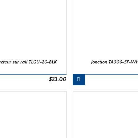
ecteur sur rail TLGU-26-BLK
Jonction TA006-SF-W
$
23.00