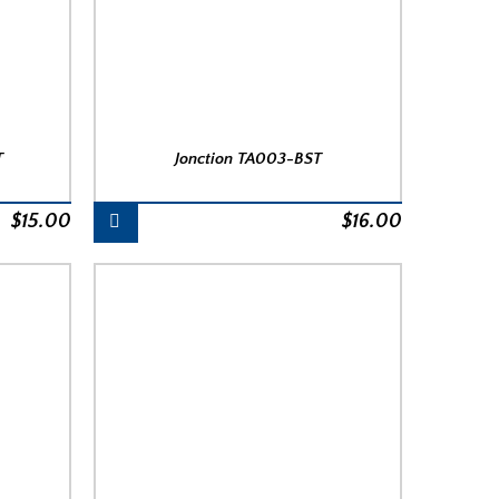
T
Jonction TA003-BST
$
15.00
$
16.00