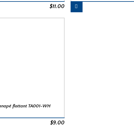
$
11.00
anapé flottant TA001-WH
$
9.00