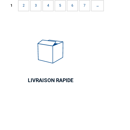
1
2
3
4
5
6
7
→
LIVRAISON RAPIDE