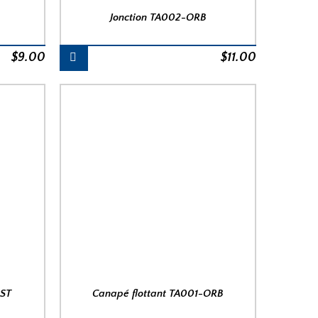
Jonction TA002-ORB
$
9.00
$
11.00
BST
Canapé flottant TA001-ORB