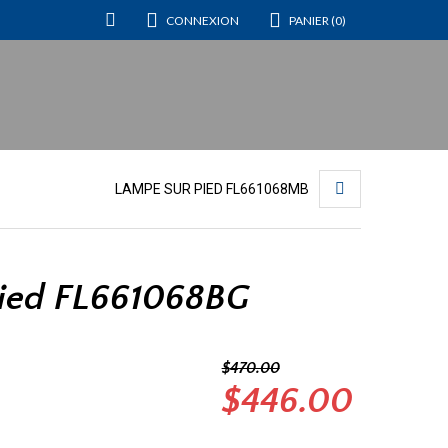
CONNEXION
PANIER (0)
LAMPE SUR PIED FL661068MB
ied FL661068BG
$
470.00
Le
Le
$
446.00
prix
prix