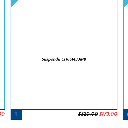
Suspendu CH661433MB
Le
Le
Le
00
$
820.00
$
779.00
prix
prix
prix