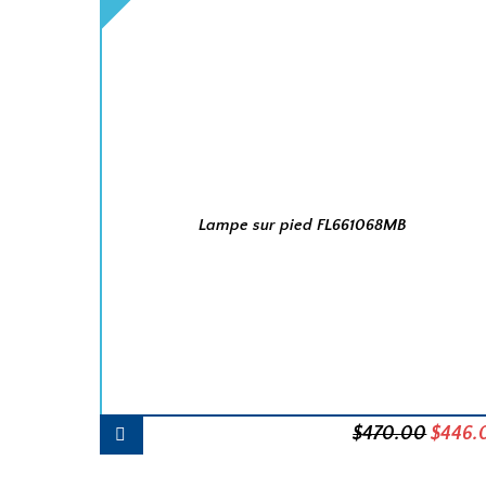
Lampe sur pied FL661068MB
Le
$
470.00
$
446.
prix