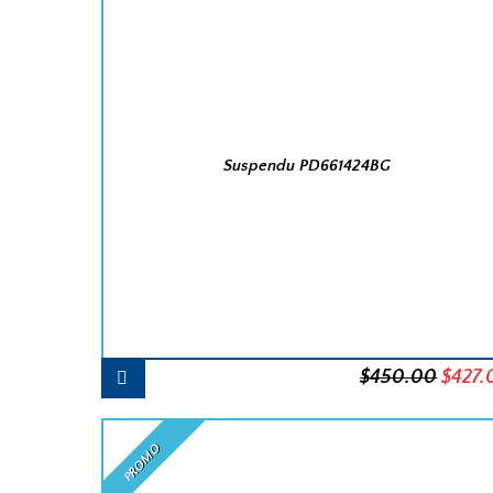
Suspendu PD661424BG
Le
$
450.00
$
427.
prix
initial
PROMO
était :
$450.