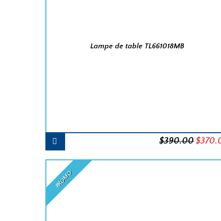
Lampe de table TL661018MB
Le
$
390.00
$
370.
prix
initial
PROMO
était :
$390.