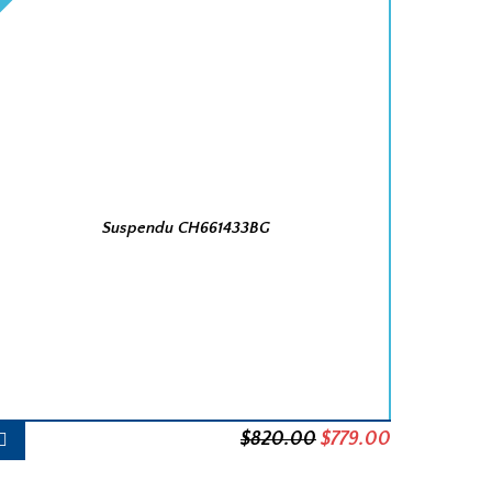
Suspendu CH661433BG
Le
Le
$
820.00
$
779.00
prix
prix