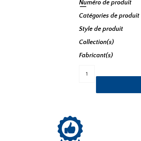
Numéro de produit
Catégories de produit
Style de produit
Collection(s)
Fabricant(s)
quantité
de
Lampe
sur
pied
FL661068BG