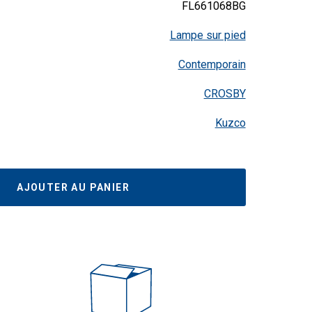
FL661068BG
initial
actu
Lampe sur pied
était :
est :
Contemporain
$470.00.
$446
CROSBY
Kuzco
AJOUTER AU PANIER