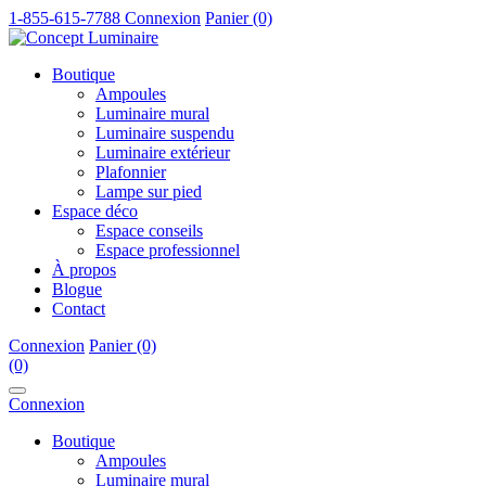
1-855-615-7788
Connexion
Panier (0)
Boutique
Ampoules
Luminaire mural
Luminaire suspendu
Luminaire extérieur
Plafonnier
Lampe sur pied
Espace déco
Espace conseils
Espace professionnel
À propos
Blogue
Contact
Connexion
Panier (0)
(0)
Connexion
Boutique
Ampoules
Luminaire mural