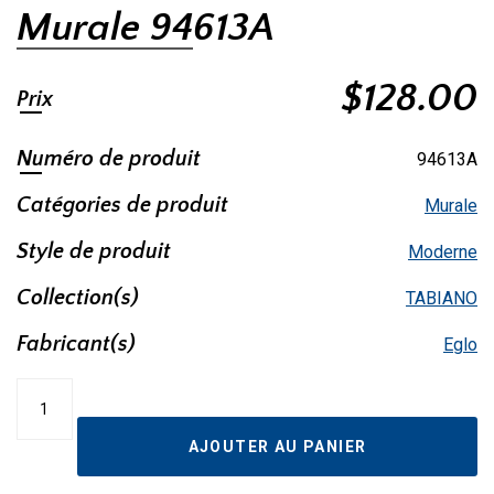
Murale 94613A
$
128.00
Prix
Numéro de produit
94613A
Catégories de produit
Murale
Style de produit
Moderne
Collection(s)
TABIANO
Fabricant(s)
Eglo
quantité
de
Murale
AJOUTER AU PANIER
94613A