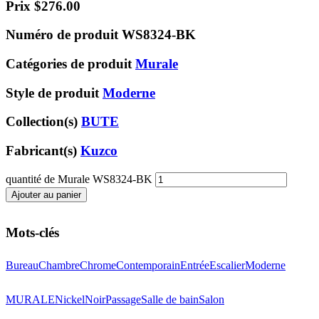
Prix
$
276.00
Numéro de produit
WS8324-BK
Catégories de produit
Murale
Style de produit
Moderne
Collection(s)
BUTE
Fabricant(s)
Kuzco
quantité de Murale WS8324-BK
Ajouter au panier
Mots-clés
Bureau
Chambre
Chrome
Contemporain
Entrée
Escalier
Moderne
MURALE
Nickel
Noir
Passage
Salle de bain
Salon