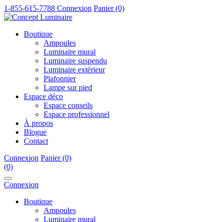
1-855-615-7788
Connexion
Panier (0)
Boutique
Ampoules
Luminaire mural
Luminaire suspendu
Luminaire extérieur
Plafonnier
Lampe sur pied
Espace déco
Espace conseils
Espace professionnel
À propos
Blogue
Contact
Connexion
Panier (0)
(0)
Connexion
Boutique
Ampoules
Luminaire mural