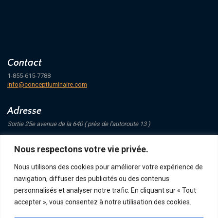
Contact
1-855-615-7788
info@conceptluminaire.com
Adresse
Sortie 25e avenue de la 640 ( près de l'autoroute 13 )
421 Avenue Mathers
Nous respectons votre vie privée.
Saint-Eustache
J7P 4C1
Nous utilisons des cookies pour améliorer votre expérience de
navigation, diffuser des publicités ou des contenus
Suivez-nous
personnalisés et analyser notre trafic. En cliquant sur « Tout
accepter », vous consentez à notre utilisation des cookies.