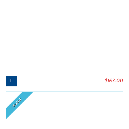
Le
Le
$
163.00
prix
pr
initial
ac
PROMO
était :
est
$182.00.
$1