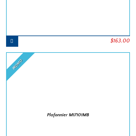
Le
Le
$
163.00
prix
pr
initial
ac
PROMO
était :
est
$182.00.
$1
Plafonnier M17101MB