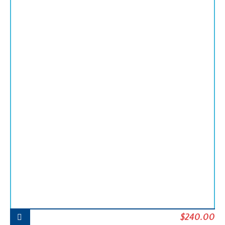
Le
Le
$
240.00