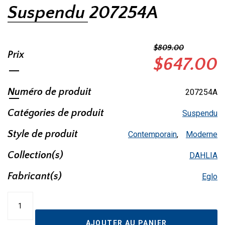
Suspendu 207254A
$
809.00
Prix
Le
$
647.00
prix
Numéro de produit
207254A
initial
Catégories de produit
Suspendu
était :
Style de produit
Contemporain
,
Moderne
$809.00.
Collection(s)
DAHLIA
Fabricant(s)
Eglo
quantité
de
Suspendu
AJOUTER AU PANIER