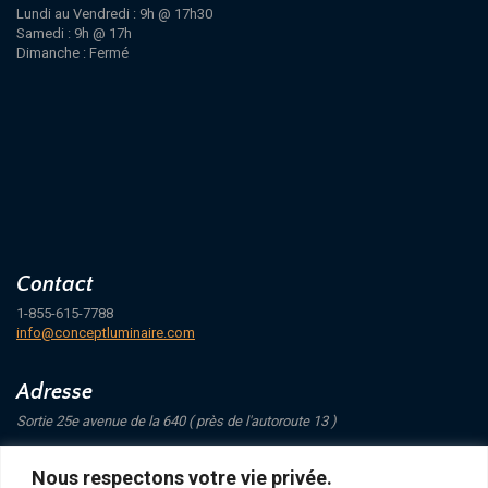
Lundi au Vendredi : 9h @ 17h30
Samedi : 9h @ 17h
Dimanche : Fermé
Contact
1-855-615-7788
info@conceptluminaire.com
Adresse
Sortie 25e avenue de la 640 ( près de l'autoroute 13 )
421 Avenue Mathers
Nous respectons votre vie privée.
Saint-Eustache