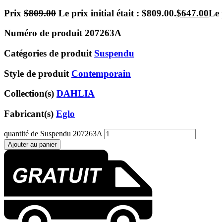
Prix
$
809.00
Le prix initial était : $809.00.
$
647.00
Le 
Numéro de produit
207263A
Catégories de produit
Suspendu
Style de produit
Contemporain
Collection(s)
DAHLIA
Fabricant(s)
Eglo
quantité de Suspendu 207263A
Ajouter au panier