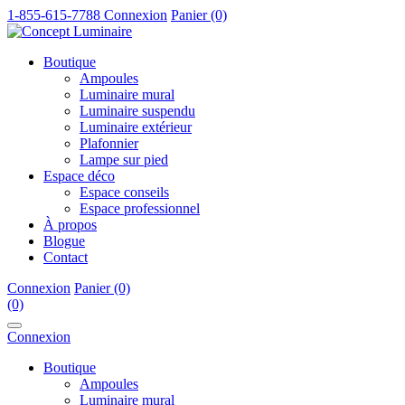
1-855-615-7788
Connexion
Panier (0)
Boutique
Ampoules
Luminaire mural
Luminaire suspendu
Luminaire extérieur
Plafonnier
Lampe sur pied
Espace déco
Espace conseils
Espace professionnel
À propos
Blogue
Contact
Connexion
Panier (0)
(0)
Connexion
Boutique
Ampoules
Luminaire mural