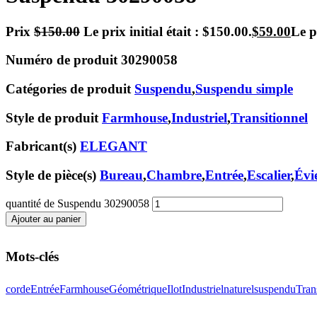
Prix
$
150.00
Le prix initial était : $150.00.
$
59.00
Le p
Numéro de produit
30290058
Catégories de produit
Suspendu
,
Suspendu simple
Style de produit
Farmhouse
,
Industriel
,
Transitionnel
Fabricant(s)
ELEGANT
Style de pièce(s)
Bureau
,
Chambre
,
Entrée
,
Escalier
,
Évi
quantité de Suspendu 30290058
Ajouter au panier
Mots-clés
corde
Entrée
Farmhouse
Géométrique
Ilot
Industriel
naturel
suspendu
Tran