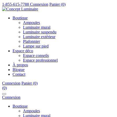
1-855-615-7788
Connexion
Panier (0)
Boutique
Ampoules
Luminaire mural
Luminaire suspendu
Luminaire extérieur
Plafonnier
Lampe sur pied
Espace déco
Espace conseils
Espace professionnel
À propos
Blogue
Contact
Connexion
Panier (0)
(0)
Connexion
Boutique
Ampoules
Luminaire mural