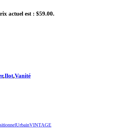
rix actuel est : $59.00.
er
,
Ilot
,
Vanité
sitionnel
Urbain
VINTAGE