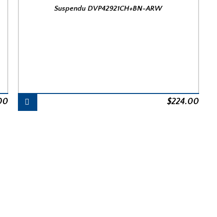
Suspendu DVP42921CH+BN-ARW
00
$
224.00