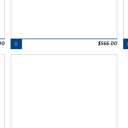
00
$
566.00