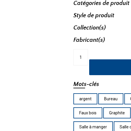
Catégories de produit
Style de produit
Collection(s)
Fabricant(s)
quantité
de
Suspendu
DVP42926CH+BN-
ARW
Mots-clés
argent
Bureau
Faux bois
Graphite
Salle à manger
Salle 