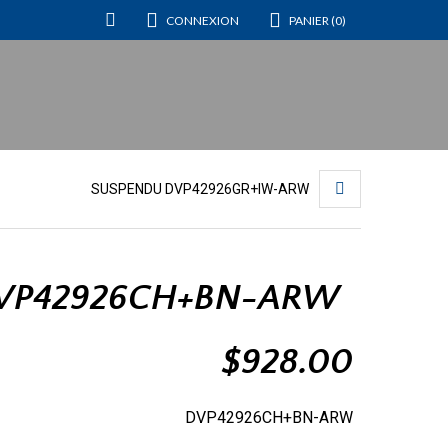
CONNEXION
PANIER (0)
SUSPENDU DVP42926GR+IW-ARW
DVP42926CH+BN-ARW
$
928.00
DVP42926CH+BN-ARW