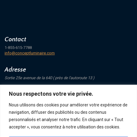
Contact
1-855-615-7788
info@conceptluminaire.com
Adresse
Sortie 25e avenue de la 640 ( près de l'autoroute 13 )
421 Avenue Mathers
Nous respectons votre vie privée.
Saint-Eustache
J7P 4C1
Nous utilisons des cookies pour améliorer votre expérience de
navigation, diffuser des publicités ou des contenus
Suivez-nous
personnalisés et analyser notre trafic. En cliquant sur « Tout
accepter », vous consentez à notre utilisation des cookies.