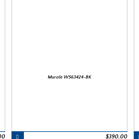
Murale WS63424-BK
00
$
390.00