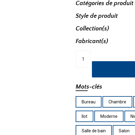
Catégories de produit
Style de produit
Collection(s)
Fabricant(s)
quantité
de
Suspendu
LP63436-
BK
Mots-clés
Bureau
Chambre
Ilot
Moderne
Ni
Salle de bain
Salon