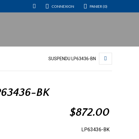
CONNEXION
PANIER (0)
SUSPENDU LP63436-BN
P63436-BK
$
872.00
LP63436-BK