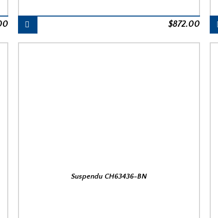
00
$
872.00
Suspendu CH63436-BN