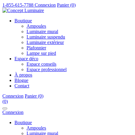
1-855-615-7788
Connexion
Panier (0)
Boutique
Ampoules
Luminaire mural
Luminaire suspendu
Luminaire extérieur
Plafonnier
Lampe sur pied
Espace déco
Espace conseils
Espace professionnel
À propos
Blogue
Contact
Connexion
Panier (0)
(0)
Connexion
Boutique
Ampoules
Luminaire mural